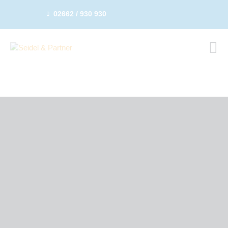
02662 / 930 930
START
RECHT
STEUERN
IMMOBILIEN
GESCHICHTE
ÜBER UNS
SERVICE
KARRIERE